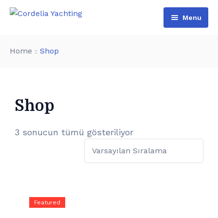
Menu
Ana Sayfa
Home
Shop
Filo
Fiyat Listesi
Filo
Shop
Hakkımızda
SSS
3 sonucun tümü gösteriliyor
İletişim
Blog
Türkçe
Featured
English