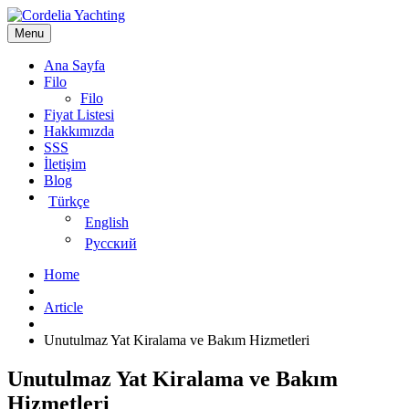
Menu
Ana Sayfa
Filo
Filo
Fiyat Listesi
Hakkımızda
SSS
İletişim
Blog
Türkçe
English
Русский
Home
Article
Unutulmaz Yat Kiralama ve Bakım Hizmetleri
Unutulmaz Yat Kiralama ve Bakım
Hizmetleri