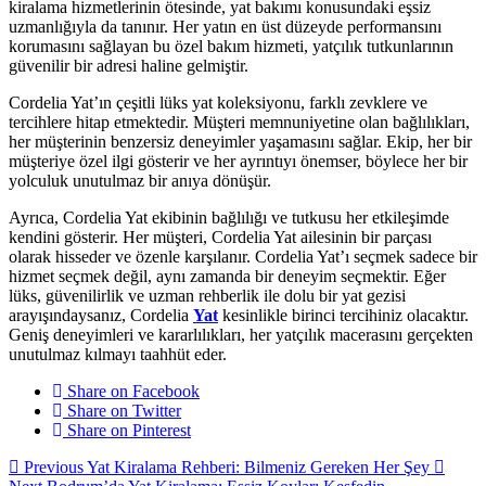
kiralama hizmetlerinin ötesinde, yat bakımı konusundaki eşsiz
uzmanlığıyla da tanınır. Her yatın en üst düzeyde performansını
korumasını sağlayan bu özel bakım hizmeti, yatçılık tutkunlarının
güvenilir bir adresi haline gelmiştir.
Cordelia Yat’ın çeşitli lüks yat koleksiyonu, farklı zevklere ve
tercihlere hitap etmektedir. Müşteri memnuniyetine olan bağlılıkları,
her müşterinin benzersiz deneyimler yaşamasını sağlar. Ekip, her bir
müşteriye özel ilgi gösterir ve her ayrıntıyı önemser, böylece her bir
yolculuk unutulmaz bir anıya dönüşür.
Ayrıca, Cordelia Yat ekibinin bağlılığı ve tutkusu her etkileşimde
kendini gösterir. Her müşteri, Cordelia Yat ailesinin bir parçası
olarak hisseder ve özenle karşılanır. Cordelia Yat’ı seçmek sadece bir
hizmet seçmek değil, aynı zamanda bir deneyim seçmektir. Eğer
lüks, güvenilirlik ve uzman rehberlik ile dolu bir yat gezisi
arayışındaysanız, Cordelia
Yat
kesinlikle birinci tercihiniz olacaktır.
Geniş deneyimleri ve kararlılıkları, her yatçılık macerasını gerçekten
unutulmaz kılmayı taahhüt eder.
Share on Facebook
Share on Twitter
Share on Pinterest
Previous
Yat Kiralama Rehberi: Bilmeniz Gereken Her Şey